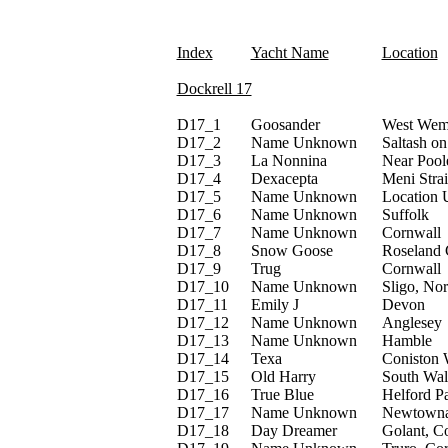
Index
Yacht Name
Location
Dockrell 17
D17_
1
Goosander
West Wemy
D17_
2
Name Unknown
Saltash on
D17_
3
La Nonnina
Near Pool
D17_
4
Dexacepta
Meni Strai
D17_
5
Name Unknown
Location
D17_
6
Name Unknown
Suffolk
D17_
7
Name Unknown
Cornwall
D17_
8
Snow Goose
Roseland 
D17_
9
Trug
Cornwall
D17_
10
Name Unknown
Sligo, Nor
D17_
11
Emily J
Devon
D17_
12
Name Unknown
Anglesey
D17_
13
Name Unknown
Hamble
D17_
14
Texa
Coniston 
D17_
15
Old Harry
South Wal
D17_
16
True Blue
Helford P
D17_
17
Name Unknown
Newtownar
D17_
18
Day Dreamer
Golant, C