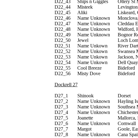
D22_
43
Ships n Giggles
Ottery St
D22_
44
Misteek
Levington
D22_
45
Aliki
Liskeard,
D22_
46
Name Unknown
Monclova,
D22_
47
Name Unknown
Cleddau E
D22_
48
Name Unknown
Widford, H
D22_
49
Name Unknown
Bognor Re
D22_
50
Jewel
Loch Lom
D22_
51
Name Unkown
River Dar
D22_
52
Name Unkown
Swansea M
D22_
53
Name Unkown
Jackson, 
D22_
54
Name Unkown
Dell Quay
D22_
55
Cool Breeze
Bideford
D22_
56
Misty Dove
Bideford
Dockrell 27
D27_
1
Shinook
Dorset
D27_
2
Name Unknown
Hayling Is
D27_
3
Name Unknown
Southsea 
D27_
4
Name Unknown
Chichester
D27_
5
Joanette
Mallorca,
D27_
6
Name Unknown
Cornwall
D27_
7
Margot
Goole, Eas
D27_
8
Name Unknown
Cana Spai