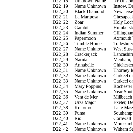
D22_
18
Unknown Name
Nr Unston
D22_
19
Name Unknown
Instow, D
D22_
20
Black Diamond
New Jers
D22_
21
La Mariposa
Chesapea
D22_
22
Zoar
Holy Loch
D22_
23
Gambit
Humbersto
D22_
24
Indian Summer
Gillingha
D22_
25
Papermoon
Axmouth 
D22_
26
Tumble Home
Tollesbury
D22_
27
Name Unknown
West Suss
D22_
28
Crackerjack
Lancashir
D22_
29
Narnia
Menham, H
D22_
30
Annabelle
Chicheste
D22_
31
Name Unknown
Thorney I
D22_
32
Name Unknown
Carkeel on
D22_
33
Name Unknown
Carkeel on
D22_
34
Mary Poppins
Rochester
D22_
35
Name Unknown
Near Sout
D22_
36
Vent de Mer
Millbeach
D22_
37
Ursa Major
Exeter, D
D22_
38
Kokomo
Lake Mass
D22_
39
Puma
Southamp
D22_
40
Rio
Cornwall
D22_
41
Name Unknown
Morecamb
D22_
42
Name Unknown
Witham Sa