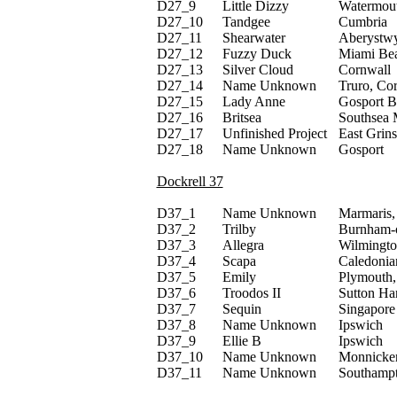
D27_
9
Little Dizzy
Watermout
D27_
10
Tandgee
Cumbria
D27_
11
Shearwater
Aberystw
D27_
12
Fuzzy Duck
Miami Bea
D27_
13
Silver Cloud
Cornwall
D27_
14
Name Unknown
Truro, Co
D27_
15
Lady Anne
Gosport B
D27_
16
Britsea
Southsea 
D27_
17
Unfinished Project
East Grins
D27_
18
Name Unknown
Gosport
Dockrell 37
D37_
1
Name Unknown
Marmaris,
D37_
2
Trilby
Burnham-o
D37_
3
Allegra
Wilmingt
D37_
4
Scapa
Caledonian
D37_
5
Emily
Plymouth
D37_
6
Troodos II
Sutton Ha
D37_
7
Sequin
Singapore
D37_
8
Name Unknown
Ipswich
D37_
9
Ellie B
Ipswich
D37_
10
Name Unknown
Monnicken
D37_
11
Name Unknown
Southampt