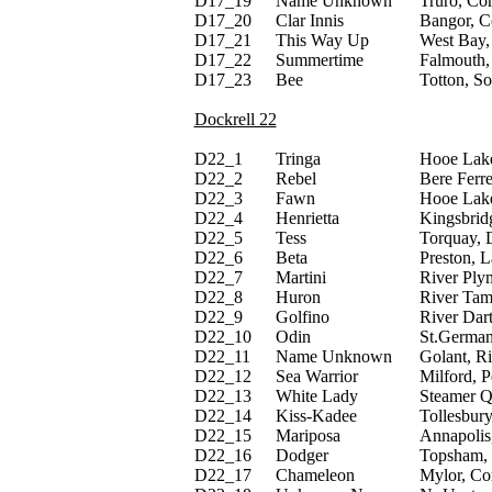
D17_
19
Name Unknown
Truro, Co
D17_
20
Clar Innis
Bangor, 
D17_
21
This Way Up
West Bay
D17_
22
Summertime
Falmouth,
D17_
23
Bee
Totton, S
Dockrell 22
D22_
1
Tringa
Hooe Lake
D22_
2
Rebel
Bere Ferre
D22_
3
Fawn
Hooe Lake
D22_
4
Henrietta
Kingsbrid
D22_
5
Tess
Torquay, 
D22_
6
Beta
Preston, L
D22_
7
Martini
River Ply
D22_
8
Huron
River Tama
D22_
9
Golfino
River Dar
D22_
10
Odin
St.German
D22_
11
Name Unknown
Golant, R
D22_
12
Sea Warrior
Milford, 
D22_
13
White Lady
Steamer Q
D22_
14
Kiss-Kadee
Tollesbury
D22_
15
Mariposa
Annapolis
D22_
16
Dodger
Topsham,
D22_
17
Chameleon
Mylor, Co